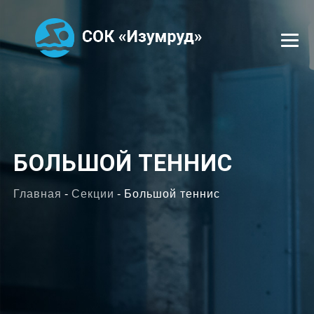
УСЛУГИ
СЕКЦИИ
БОЛЬШОЙ ТЕННИС
ТРЕНЕРЫ
Главная
-
Секции
-
Большой теннис
ОТЗЫВЫ
ФОТОГАЛЕРЕЯ
ВАКАНСИИ
КОНТАКТЫ